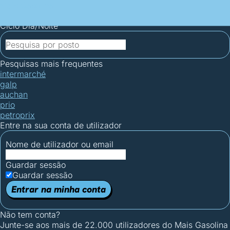
Mais Gasolina
Postos por concelho
Postos mais baratos
Mapa de
postos
Estatísticas dos combustíveis
Calculadoras
Ciclo Dia/Noite
Pesquisas mais frequentes
intermarché
galp
auchan
prio
petroprix
Entre na sua conta de utilizador
Nome de utilizador ou email
Guardar sessão
Guardar sessão
Entrar na minha conta
Não tem conta?
Junte-se aos mais de 22.000 utilizadores do Mais Gasolina