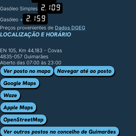
2.109
Gasóleo Simples
2.159
Gasóleo +
Preços provenientes de
Dados DGEG
LOCALIZAÇÃO E HORÁRIO
EN 105, Km 44,183 - Covas
4835-057 Guimarães
Aberto das 07:00 às 23:00
Ver posto no mapa
Navegar até ao posto
Google Maps
Waze
Apple Maps
OpenStreetMap
Ver outros postos no concelho de Guimarães