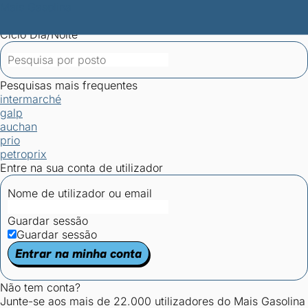
Mais Gasolina
Postos por concelho
Postos mais baratos
Mapa de
postos
Estatísticas dos combustíveis
Calculadoras
Ciclo Dia/Noite
Pesquisas mais frequentes
intermarché
galp
auchan
prio
petroprix
Entre na sua conta de utilizador
Nome de utilizador ou email
Guardar sessão
Guardar sessão
Entrar na minha conta
Não tem conta?
Junte-se aos mais de 22.000 utilizadores do Mais Gasolina