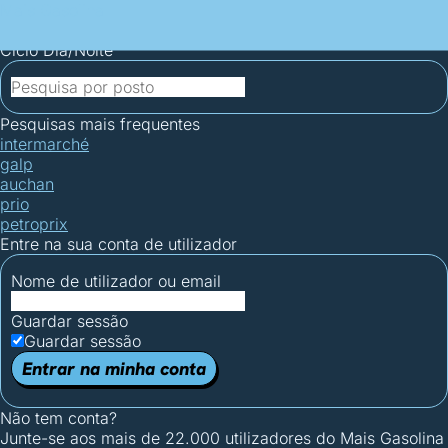
Mais Gasolina
Postos por concelho
Postos mais baratos
Mapa de
postos
Estatísticas dos combustíveis
Calculadoras
Ciclo Dia/Noite
Pesquisas mais frequentes
intermarché
galp
auchan
prio
petroprix
Entre na sua conta de utilizador
Nome de utilizador ou email
Guardar sessão
Guardar sessão
Entrar na minha conta
Não tem conta?
Junte-se aos mais de 22.000 utilizadores do Mais Gasolina