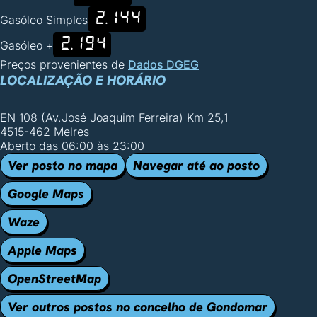
2.144
Gasóleo Simples
2.194
Gasóleo +
Preços provenientes de
Dados DGEG
LOCALIZAÇÃO E HORÁRIO
EN 108 (Av.José Joaquim Ferreira) Km 25,1
4515-462 Melres
Aberto das 06:00 às 23:00
Ver posto no mapa
Navegar até ao posto
Google Maps
Waze
Apple Maps
OpenStreetMap
Ver outros postos no concelho de Gondomar