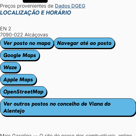
Preços provenientes de
Dados DGEG
LOCALIZAÇÃO E HORÁRIO
EN 2
7090-022 Alcáçovas
Ver posto no mapa
Navegar até ao posto
Google Maps
Waze
Apple Maps
OpenStreetMap
Ver outros postos no concelho de Viana do
Alentejo
Mais Gasolina
—
O site do preço dos combustíveis, online