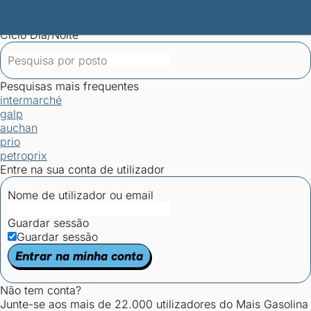
Mais Gasolina
Postos por concelho
Postos mais baratos
Mapa de
postos
Estatísticas dos combustíveis
Calculadoras
Ciclo Dia/Noite
Pesquisas mais frequentes
intermarché
galp
auchan
prio
petroprix
Entre na sua conta de utilizador
Nome de utilizador ou email
Guardar sessão
Guardar sessão
Entrar na minha conta
Não tem conta?
Junte-se aos mais de 22.000 utilizadores do Mais Gasolina