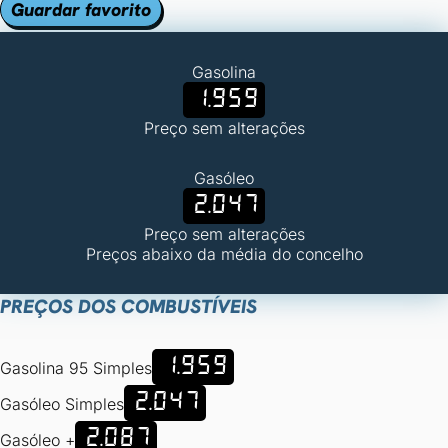
Guardar favorito
Gasolina
1.959
Preço sem alterações
Gasóleo
2.047
Preço sem alterações
Preços abaixo da média do concelho
PREÇOS DOS COMBUSTÍVEIS
1.959
Gasolina 95 Simples
2.047
Gasóleo Simples
2.087
Gasóleo +