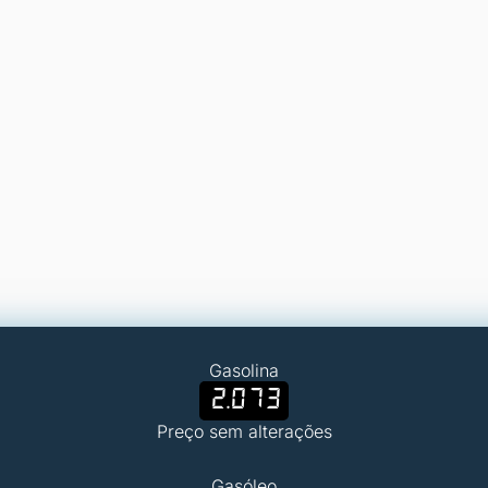
Gasolina
2.073
Preço sem alterações
Gasóleo