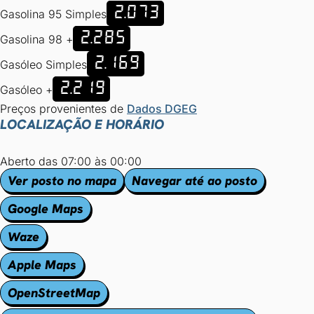
2.073
Gasolina 95 Simples
2.285
Gasolina 98 +
2.169
Gasóleo Simples
2.219
Gasóleo +
Preços provenientes de
Dados DGEG
LOCALIZAÇÃO E HORÁRIO
Aberto das 07:00 às 00:00
Ver posto no mapa
Navegar até ao posto
Google Maps
Waze
Apple Maps
OpenStreetMap