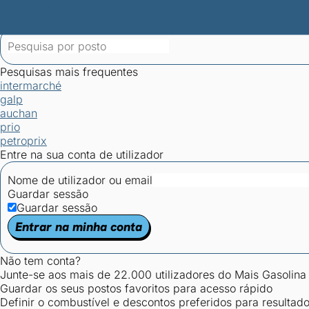
Mais Gasolina
Postos por concelho
Postos mais baratos
Mapa de postos
Est
Ciclo Dia/Noite
Pesquisas mais frequentes
intermarché
galp
auchan
prio
petroprix
Entre na sua conta de utilizador
Nome de utilizador ou email
Guardar sessão
Guardar sessão
Entrar na minha conta
Não tem conta?
Junte-se aos mais de 22.000 utilizadores do Mais Gasolina
Guardar os seus postos favoritos para acesso rápido
Definir o combustível e descontos preferidos para resultad