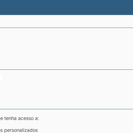
atísticas dos combustíveis
Calculadoras
 e tenha acesso a:
os personalizados