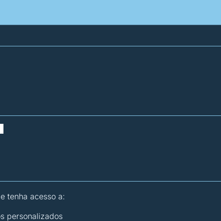
atísticas dos combustíveis
Calculadoras
 e tenha acesso a:
os personalizados