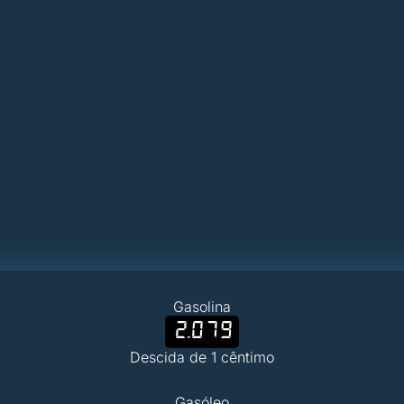
Gasolina
2.079
Descida de 1 cêntimo
Gasóleo