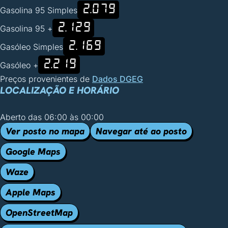
2.079
Gasolina 95 Simples
2.129
Gasolina 95 +
2.169
Gasóleo Simples
2.219
Gasóleo +
Preços provenientes de
Dados DGEG
LOCALIZAÇÃO E HORÁRIO
Aberto das 06:00 às 00:00
Ver posto no mapa
Navegar até ao posto
Google Maps
Waze
Apple Maps
OpenStreetMap