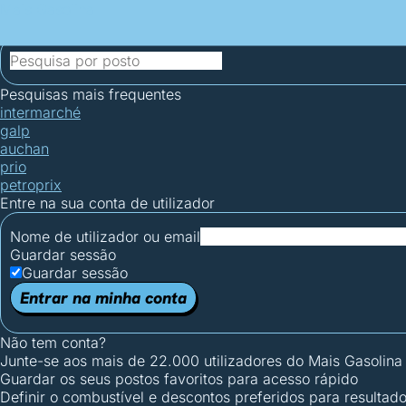
Mais Gasolina
Postos por concelho
Postos mais baratos
Mapa de postos
Est
Ciclo Dia/Noite
Pesquisas mais frequentes
intermarché
galp
auchan
prio
petroprix
Entre na sua conta de utilizador
Nome de utilizador ou email
Guardar sessão
Guardar sessão
Entrar na minha conta
Não tem conta?
Junte-se aos mais de 22.000 utilizadores do Mais Gasolina
Guardar os seus postos favoritos para acesso rápido
Definir o combustível e descontos preferidos para resultad