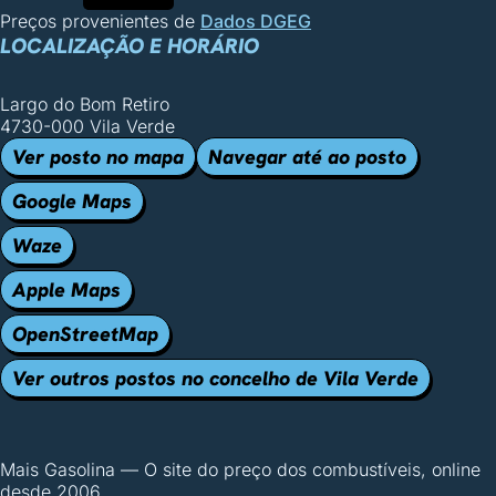
Preços provenientes de
Dados DGEG
LOCALIZAÇÃO E HORÁRIO
Largo do Bom Retiro
4730-000 Vila Verde
Ver posto no mapa
Navegar até ao posto
Google Maps
Waze
Apple Maps
OpenStreetMap
Ver outros postos no concelho de Vila Verde
Mais Gasolina
—
O site do preço dos combustíveis, online
desde 2006