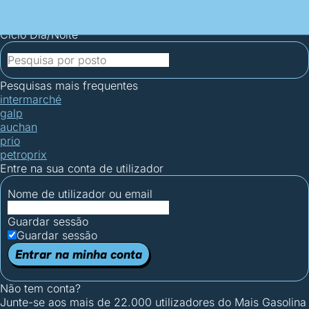
Mais Gasolina
Postos por concelho
Postos mais baratos
Mapa de
postos
Estatísticas dos combustíveis
Calculadoras
Ciclo Dia/Noite
Pesquisas mais frequentes
intermarché
galp
auchan
prio
petroprix
Entre na sua conta de utilizador
Nome de utilizador ou email
Guardar sessão
Guardar sessão
Entrar na minha conta
Não tem conta?
Junte-se aos mais de 22.000 utilizadores do Mais Gasolina