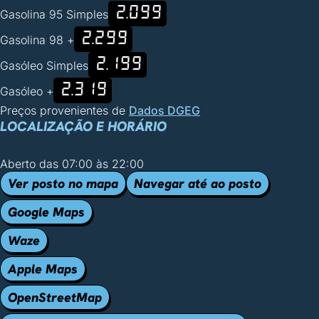
2.099
Gasolina 95 Simples
2.299
Gasolina 98 +
2.199
Gasóleo Simples
2.319
Gasóleo +
Preços provenientes de
Dados DGEG
LOCALIZAÇÃO E HORÁRIO
Aberto das 07:00 às 22:00
Ver posto no mapa
Navegar até ao posto
Google Maps
Waze
Apple Maps
OpenStreetMap