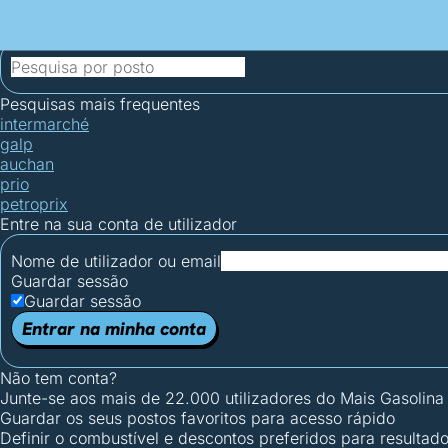
Mais Gasolina
Postos por concelho
Postos mais baratos
Mapa de postos
Est
Ciclo Dia/Noite
Pesquisas mais frequentes
intermarché
galp
auchan
prio
petroprix
Entre na sua conta de utilizador
Nome de utilizador ou email
Guardar sessão
Guardar sessão
Entrar na minha conta
Não tem conta?
Junte-se aos mais de 22.000 utilizadores do Mais Gasolina
Guardar os seus postos favoritos para acesso rápido
Definir o combustível e descontos preferidos para resultad