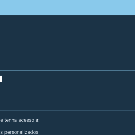
atísticas dos combustíveis
Calculadoras
 e tenha acesso a:
os personalizados