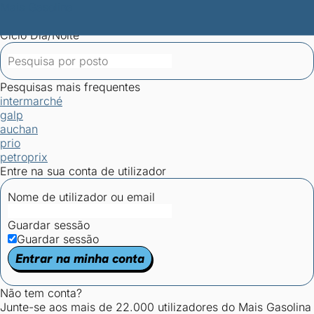
Mais Gasolina
Postos por concelho
Postos mais baratos
Mapa de
postos
Estatísticas dos combustíveis
Calculadoras
Ciclo Dia/Noite
Pesquisas mais frequentes
intermarché
galp
auchan
prio
petroprix
Entre na sua conta de utilizador
Nome de utilizador ou email
Guardar sessão
Guardar sessão
Entrar na minha conta
Não tem conta?
Junte-se aos mais de 22.000 utilizadores do Mais Gasolina