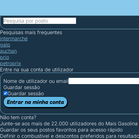
Mais Gasolina
Postos por concelho
Postos mais baratos
Mapa de postos
Est
Ciclo Dia/Noite
Pesquisas mais frequentes
intermarché
galp
auchan
prio
petroprix
Entre na sua conta de utilizador
Nome de utilizador ou email
Guardar sessão
Guardar sessão
Entrar na minha conta
Não tem conta?
Junte-se aos mais de 22.000 utilizadores do Mais Gasolina
Guardar os seus postos favoritos para acesso rápido
Definir o combustível e descontos preferidos para resultad