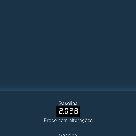
Gasolina
2.028
Preço sem alterações
Gasóleo