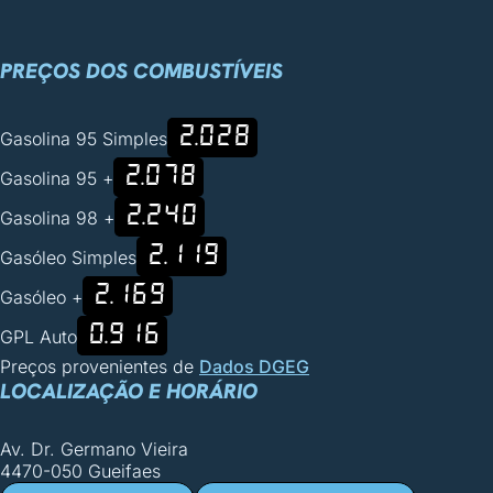
PREÇOS DOS COMBUSTÍVEIS
2.028
Gasolina 95 Simples
2.078
Gasolina 95 +
2.240
Gasolina 98 +
2.119
Gasóleo Simples
2.169
Gasóleo +
0.916
GPL Auto
Preços provenientes de
Dados DGEG
LOCALIZAÇÃO E HORÁRIO
Av. Dr. Germano Vieira
4470-050 Gueifaes