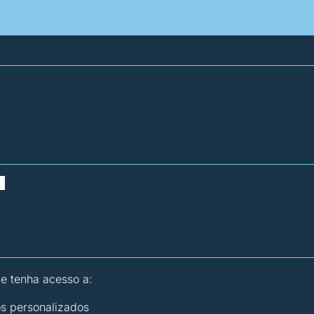
atísticas dos combustíveis
Calculadoras
 e tenha acesso a:
os personalizados