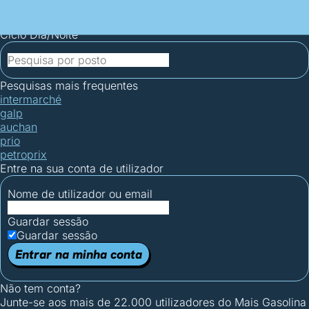
Mais Gasolina
Postos por concelho
Postos mais baratos
Mapa de
postos
Estatísticas dos combustíveis
Calculadoras
Ciclo Dia/Noite
Pesquisas mais frequentes
intermarché
galp
auchan
prio
petroprix
Entre na sua conta de utilizador
Nome de utilizador ou email
Guardar sessão
Guardar sessão
Entrar na minha conta
Não tem conta?
Junte-se aos mais de 22.000 utilizadores do Mais Gasolina