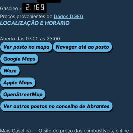
2.169
Gasóleo +
Preços provenientes de
Dados DGEG
LOCALIZAÇÃO E HORÁRIO
Aberto das 07:00 às 23:00
Ver posto no mapa
Navegar até ao posto
Google Maps
Waze
Apple Maps
OpenStreetMap
Ver outros postos no concelho de Abrantes
Mais Gasolina
—
O site do preço dos combustíveis, online