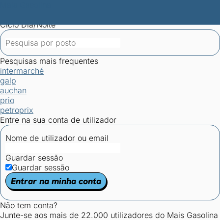
Mais Gasolina
Postos por concelho
Postos mais baratos
Mapa de
postos
Estatísticas dos combustíveis
Calculadoras
Ciclo Dia/Noite
Pesquisas mais frequentes
intermarché
galp
auchan
prio
petroprix
Entre na sua conta de utilizador
Nome de utilizador ou email
Guardar sessão
Guardar sessão
Entrar na minha conta
Não tem conta?
Junte-se aos mais de 22.000 utilizadores do Mais Gasolina