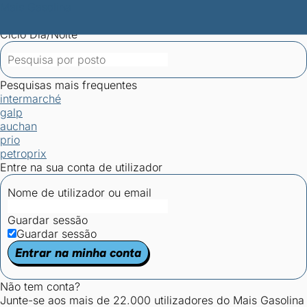
Mais Gasolina
Postos por concelho
Postos mais baratos
Mapa de
postos
Estatísticas dos combustíveis
Calculadoras
Ciclo Dia/Noite
Pesquisas mais frequentes
intermarché
galp
auchan
prio
petroprix
Entre na sua conta de utilizador
Nome de utilizador ou email
Guardar sessão
Guardar sessão
Entrar na minha conta
Não tem conta?
Junte-se aos mais de 22.000 utilizadores do Mais Gasolina