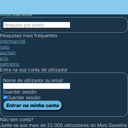
Mais Gasolina
Postos por concelho
Postos mais baratos
Mapa de
postos
Estatísticas dos combustíveis
Calculadoras
Ciclo Dia/Noite
Pesquisas mais frequentes
intermarché
galp
auchan
prio
petroprix
Entre na sua conta de utilizador
Nome de utilizador ou email
Guardar sessão
Guardar sessão
Entrar na minha conta
Não tem conta?
Junte-se aos mais de 22.000 utilizadores do Mais Gasolina