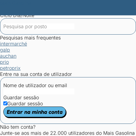
Mais Gasolina
Postos por concelho
Postos mais baratos
Mapa de
postos
Estatísticas dos combustíveis
Calculadoras
Ciclo Dia/Noite
Pesquisas mais frequentes
intermarché
galp
auchan
prio
petroprix
Entre na sua conta de utilizador
Nome de utilizador ou email
Guardar sessão
Guardar sessão
Entrar na minha conta
Não tem conta?
Junte-se aos mais de 22.000 utilizadores do Mais Gasolina