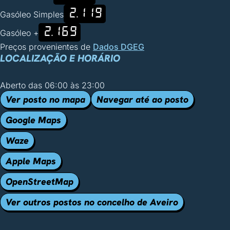
2.119
Gasóleo Simples
2.169
Gasóleo +
Preços provenientes de
Dados DGEG
LOCALIZAÇÃO E HORÁRIO
Aberto das 06:00 às 23:00
Ver posto no mapa
Navegar até ao posto
Google Maps
Waze
Apple Maps
OpenStreetMap
Ver outros postos no concelho de Aveiro