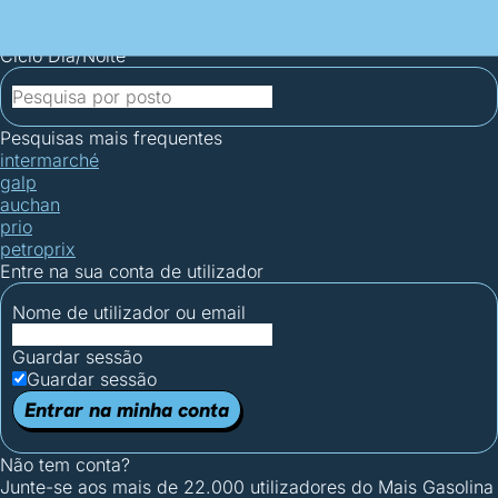
Mais Gasolina
Postos por concelho
Postos mais baratos
Mapa de
postos
Estatísticas dos combustíveis
Calculadoras
Ciclo Dia/Noite
Pesquisas mais frequentes
intermarché
galp
auchan
prio
petroprix
Entre na sua conta de utilizador
Nome de utilizador ou email
Guardar sessão
Guardar sessão
Entrar na minha conta
Não tem conta?
Junte-se aos mais de 22.000 utilizadores do Mais Gasolina