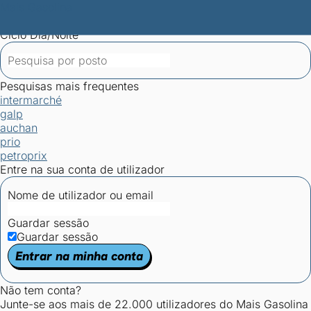
Mais Gasolina
Postos por concelho
Postos mais baratos
Mapa de
postos
Estatísticas dos combustíveis
Calculadoras
Ciclo Dia/Noite
Pesquisas mais frequentes
intermarché
galp
auchan
prio
petroprix
Entre na sua conta de utilizador
Nome de utilizador ou email
Guardar sessão
Guardar sessão
Entrar na minha conta
Não tem conta?
Junte-se aos mais de 22.000 utilizadores do Mais Gasolina