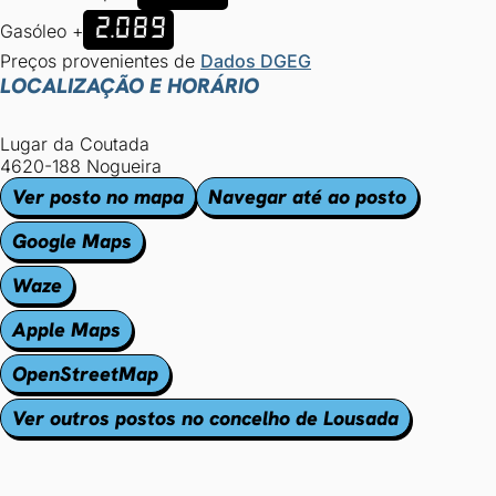
2.089
Gasóleo +
Preços provenientes de
Dados DGEG
LOCALIZAÇÃO E HORÁRIO
Lugar da Coutada
4620-188 Nogueira
Ver posto no mapa
Navegar até ao posto
Google Maps
Waze
Apple Maps
OpenStreetMap
Ver outros postos no concelho de Lousada