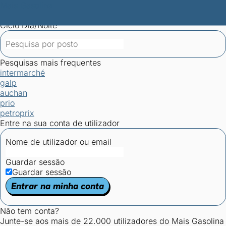
Mais Gasolina
Postos por concelho
Postos mais baratos
Mapa de
postos
Estatísticas dos combustíveis
Calculadoras
Ciclo Dia/Noite
Pesquisas mais frequentes
intermarché
galp
auchan
prio
petroprix
Entre na sua conta de utilizador
Nome de utilizador ou email
Guardar sessão
Guardar sessão
Entrar na minha conta
Não tem conta?
Junte-se aos mais de 22.000 utilizadores do Mais Gasolina