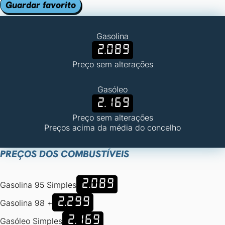
Guardar favorito
Gasolina
2.089
Preço sem alterações
Gasóleo
2.169
Preço sem alterações
Preços acima da média do concelho
PREÇOS DOS COMBUSTÍVEIS
2.089
Gasolina 95 Simples
2.299
Gasolina 98 +
2.169
Gasóleo Simples