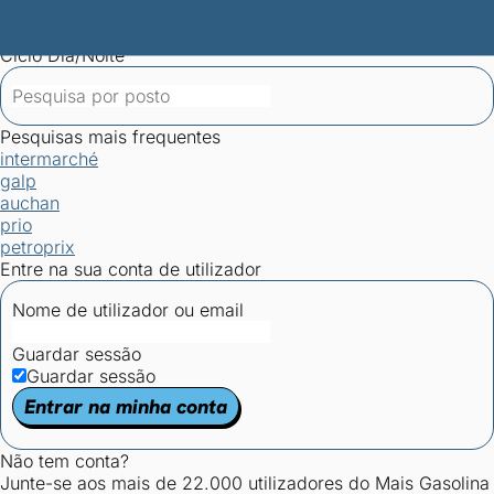
Mais Gasolina
Postos por concelho
Postos mais baratos
Mapa de
postos
Estatísticas dos combustíveis
Calculadoras
Ciclo Dia/Noite
Pesquisas mais frequentes
intermarché
galp
auchan
prio
petroprix
Entre na sua conta de utilizador
Nome de utilizador ou email
Guardar sessão
Guardar sessão
Entrar na minha conta
Não tem conta?
Junte-se aos mais de 22.000 utilizadores do Mais Gasolina