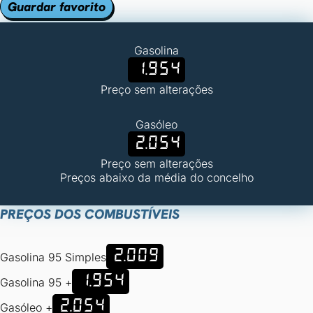
Guardar favorito
Gasolina
1.954
Preço sem alterações
Gasóleo
2.054
Preço sem alterações
Preços abaixo da média do concelho
PREÇOS DOS COMBUSTÍVEIS
2.009
Gasolina 95 Simples
1.954
Gasolina 95 +
2.054
Gasóleo +