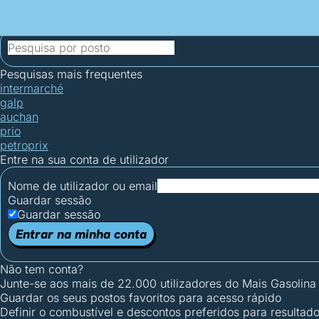
Mais Gasolina
Postos por concelho
Postos mais baratos
Mapa de postos
Est
Ciclo Dia/Noite
Pesquisas mais frequentes
intermarché
galp
auchan
prio
petroprix
Entre na sua conta de utilizador
Nome de utilizador ou email
Guardar sessão
Guardar sessão
Entrar na minha conta
Não tem conta?
Junte-se aos mais de 22.000 utilizadores do Mais Gasolina
Guardar os seus postos favoritos para acesso rápido
Definir o combustível e descontos preferidos para resultad