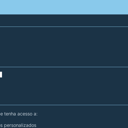
atísticas dos combustíveis
Calculadoras
 e tenha acesso a:
os personalizados