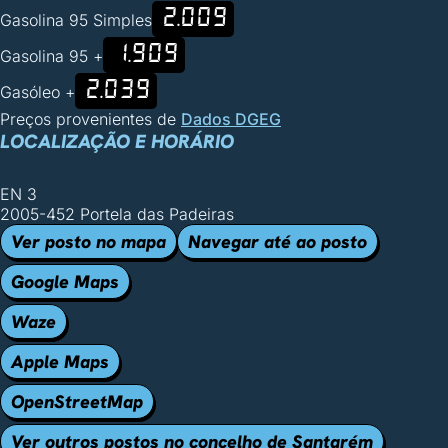
2.009
Gasolina 95 Simples
1.909
Gasolina 95 +
2.039
Gasóleo +
Preços provenientes de
Dados DGEG
LOCALIZAÇÃO E HORÁRIO
EN 3
2005-452 Portela das Padeiras
Ver posto no mapa
Navegar até ao posto
Google Maps
Waze
Apple Maps
OpenStreetMap
Ver outros postos no concelho de Santarém