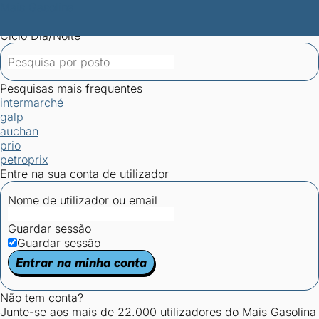
Mais Gasolina
Postos por concelho
Postos mais baratos
Mapa de
postos
Estatísticas dos combustíveis
Calculadoras
Ciclo Dia/Noite
Pesquisas mais frequentes
intermarché
galp
auchan
prio
petroprix
Entre na sua conta de utilizador
Nome de utilizador ou email
Guardar sessão
Guardar sessão
Entrar na minha conta
Não tem conta?
Junte-se aos mais de 22.000 utilizadores do Mais Gasolina