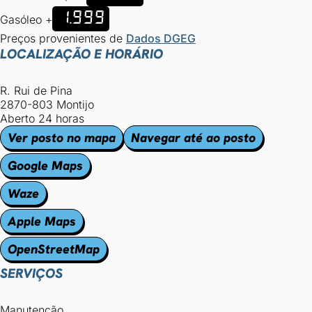
1.999
Gasóleo +
Preços provenientes de
Dados DGEG
LOCALIZAÇÃO E HORÁRIO
R. Rui de Pina
2870-803 Montijo
Aberto 24 horas
Ver posto no mapa
Navegar até ao posto
Google Maps
Waze
Apple Maps
OpenStreetMap
SERVIÇOS
Manutenção