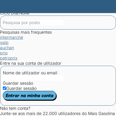
Mais Gasolina
Postos por concelho
Postos mais baratos
Mapa de
postos
Estatísticas dos combustíveis
Calculadoras
Ciclo Dia/Noite
Pesquisas mais frequentes
intermarché
galp
auchan
prio
petroprix
Entre na sua conta de utilizador
Nome de utilizador ou email
Guardar sessão
Guardar sessão
Entrar na minha conta
Não tem conta?
Junte-se aos mais de 22.000 utilizadores do Mais Gasolina