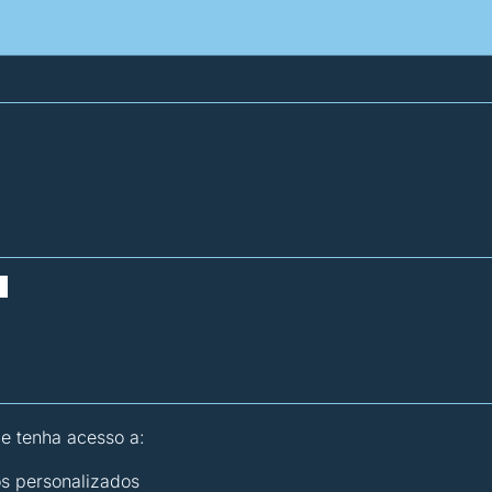
atísticas dos combustíveis
Calculadoras
 e tenha acesso a:
os personalizados