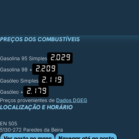
PREÇOS DOS COMBUSTÍVEIS
2.029
Gasolina 95 Simples
2.209
Gasolina 98 +
2.119
Gasóleo Simples
2.179
Gasóleo +
Preços provenientes de
Dados DGEG
LOCALIZAÇÃO E HORÁRIO
EN 505
5130-272 Paredes da Beira
Ver posto no mapa
Navegar até ao posto