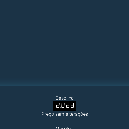
Gasolina
2.029
Preço sem alterações
Gasóleo