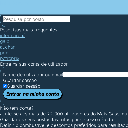
Mais Gasolina
Postos por concelho
Postos mais baratos
Mapa de postos
Est
Ciclo Dia/Noite
Pesquisas mais frequentes
intermarché
galp
auchan
prio
petroprix
Entre na sua conta de utilizador
Nome de utilizador ou email
Guardar sessão
Guardar sessão
Entrar na minha conta
Não tem conta?
Junte-se aos mais de 22.000 utilizadores do Mais Gasolina
Guardar os seus postos favoritos para acesso rápido
Definir o combustível e descontos preferidos para resultad