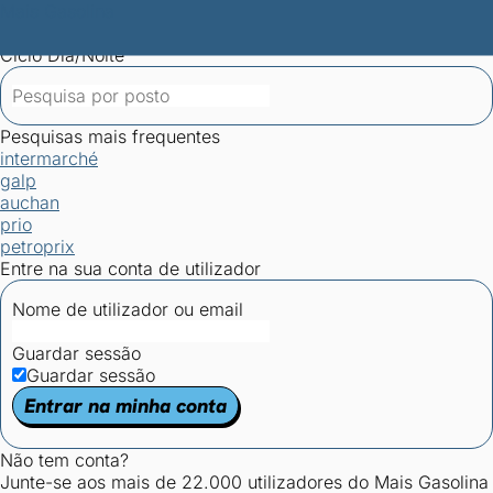
Mais Gasolina
Postos por concelho
Postos mais baratos
Mapa de
postos
Estatísticas dos combustíveis
Calculadoras
Ciclo Dia/Noite
Pesquisas mais frequentes
intermarché
galp
auchan
prio
petroprix
Entre na sua conta de utilizador
Nome de utilizador ou email
Guardar sessão
Guardar sessão
Entrar na minha conta
Não tem conta?
Junte-se aos mais de 22.000 utilizadores do Mais Gasolina