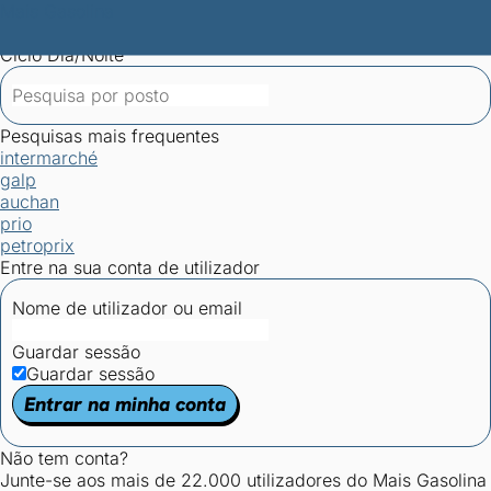
Mais Gasolina
Postos por concelho
Postos mais baratos
Mapa de
postos
Estatísticas dos combustíveis
Calculadoras
Ciclo Dia/Noite
Pesquisas mais frequentes
intermarché
galp
auchan
prio
petroprix
Entre na sua conta de utilizador
Nome de utilizador ou email
Guardar sessão
Guardar sessão
Entrar na minha conta
Não tem conta?
Junte-se aos mais de 22.000 utilizadores do Mais Gasolina