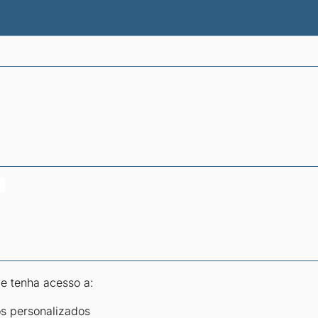
atísticas dos combustíveis
Calculadoras
 e tenha acesso a:
os personalizados