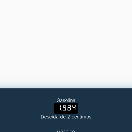
Gasolina
1.984
Descida de 2 cêntimos
Gasóleo