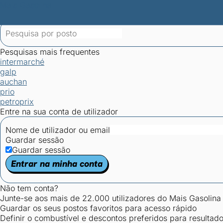
Mais Gasolina
Postos por concelho
Postos mais baratos
Mapa de postos
Est
Ciclo Dia/Noite
Pesquisas mais frequentes
intermarché
galp
auchan
prio
petroprix
Entre na sua conta de utilizador
Nome de utilizador ou email
Guardar sessão
Guardar sessão
Entrar na minha conta
Não tem conta?
Junte-se aos mais de 22.000 utilizadores do Mais Gasolina
Guardar os seus postos favoritos para acesso rápido
Definir o combustível e descontos preferidos para resultad