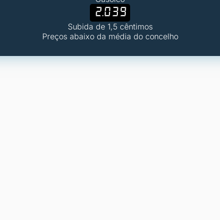
2.039
Subida de 1,5 cêntimos
Preços abaixo da média do concelho