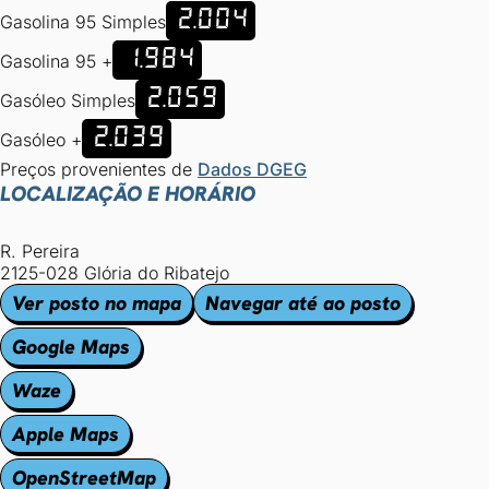
2.004
Gasolina 95 Simples
1.984
Gasolina 95 +
2.059
Gasóleo Simples
2.039
Gasóleo +
Preços provenientes de
Dados DGEG
LOCALIZAÇÃO E HORÁRIO
R. Pereira
2125-028 Glória do Ribatejo
Ver posto no mapa
Navegar até ao posto
Google Maps
Waze
Apple Maps
OpenStreetMap