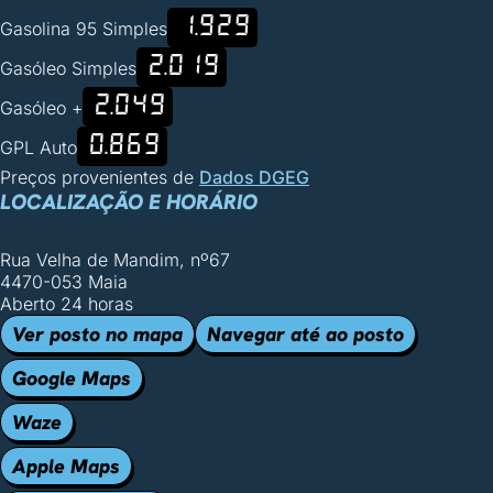
1.929
Gasolina 95 Simples
2.019
Gasóleo Simples
2.049
Gasóleo +
0.869
GPL Auto
Preços provenientes de
Dados DGEG
LOCALIZAÇÃO E HORÁRIO
Rua Velha de Mandim, nº67
4470-053 Maia
Aberto 24 horas
Ver posto no mapa
Navegar até ao posto
Google Maps
Waze
Apple Maps