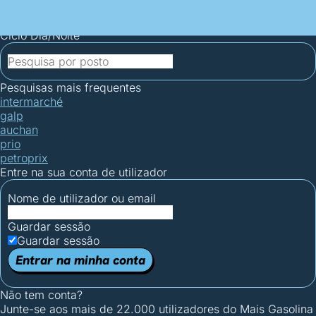
Mais Gasolina
Postos por concelho
Postos mais baratos
Mapa de
postos
Estatísticas dos combustíveis
Calculadoras
Ciclo Dia/Noite
Pesquisas mais frequentes
intermarché
galp
auchan
prio
petroprix
Entre na sua conta de utilizador
Nome de utilizador ou email
Guardar sessão
Guardar sessão
Entrar na minha conta
Não tem conta?
Junte-se aos mais de 22.000 utilizadores do Mais Gasolina