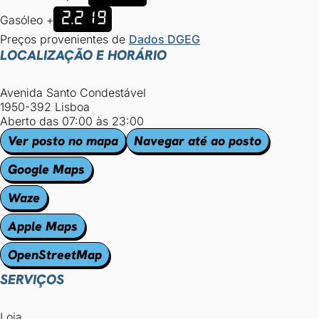
2.219
Gasóleo +
Preços provenientes de
Dados DGEG
LOCALIZAÇÃO E HORÁRIO
Avenida Santo Condestável
1950-392 Lisboa
Aberto das 07:00 às 23:00
Ver posto no mapa
Navegar até ao posto
Google Maps
Waze
Apple Maps
OpenStreetMap
SERVIÇOS
Loja