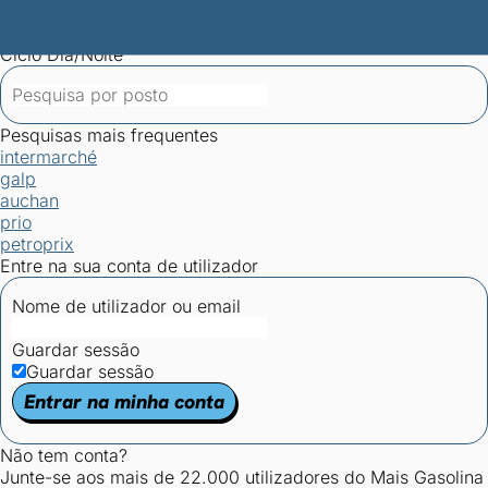
Mais Gasolina
Postos por concelho
Postos mais baratos
Mapa de
postos
Estatísticas dos combustíveis
Calculadoras
Ciclo Dia/Noite
Pesquisas mais frequentes
intermarché
galp
auchan
prio
petroprix
Entre na sua conta de utilizador
Nome de utilizador ou email
Guardar sessão
Guardar sessão
Entrar na minha conta
Não tem conta?
Junte-se aos mais de 22.000 utilizadores do Mais Gasolina