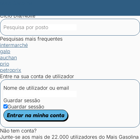
Mais Gasolina
Postos por concelho
Postos mais baratos
Mapa de
postos
Estatísticas dos combustíveis
Calculadoras
Ciclo Dia/Noite
Pesquisas mais frequentes
intermarché
galp
auchan
prio
petroprix
Entre na sua conta de utilizador
Nome de utilizador ou email
Guardar sessão
Guardar sessão
Entrar na minha conta
Não tem conta?
Junte-se aos mais de 22.000 utilizadores do Mais Gasolina