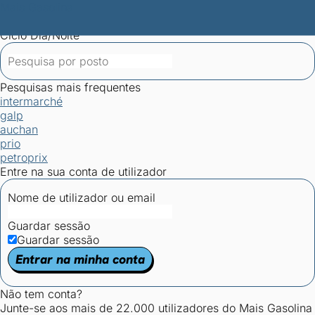
Mais Gasolina
Postos por concelho
Postos mais baratos
Mapa de
postos
Estatísticas dos combustíveis
Calculadoras
Ciclo Dia/Noite
Pesquisas mais frequentes
intermarché
galp
auchan
prio
petroprix
Entre na sua conta de utilizador
Nome de utilizador ou email
Guardar sessão
Guardar sessão
Entrar na minha conta
Não tem conta?
Junte-se aos mais de 22.000 utilizadores do Mais Gasolina