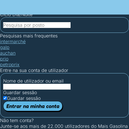
Mais Gasolina
Postos por concelho
Postos mais baratos
Mapa de
postos
Estatísticas dos combustíveis
Calculadoras
Ciclo Dia/Noite
Pesquisas mais frequentes
intermarché
galp
auchan
prio
petroprix
Entre na sua conta de utilizador
Nome de utilizador ou email
Guardar sessão
Guardar sessão
Entrar na minha conta
Não tem conta?
Junte-se aos mais de 22.000 utilizadores do Mais Gasolina