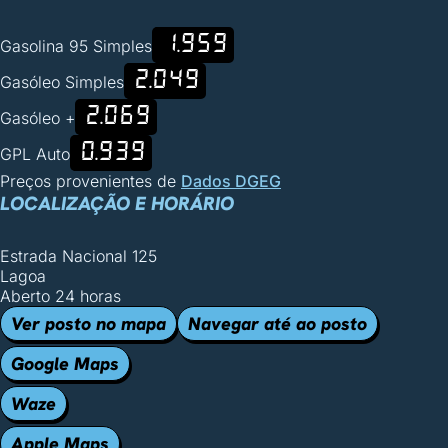
1.959
Gasolina 95 Simples
2.049
Gasóleo Simples
2.069
Gasóleo +
0.939
GPL Auto
Preços provenientes de
Dados DGEG
LOCALIZAÇÃO E HORÁRIO
Estrada Nacional 125
Lagoa
Aberto 24 horas
Ver posto no mapa
Navegar até ao posto
Google Maps
Waze
Apple Maps