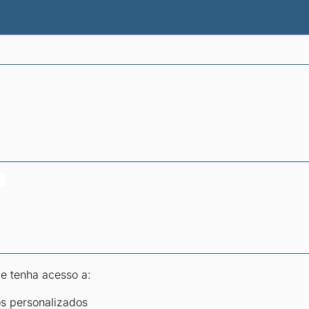
atísticas dos combustíveis
Calculadoras
 e tenha acesso a:
os personalizados