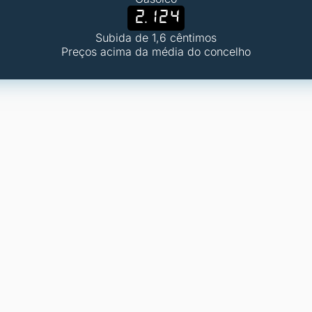
2.124
Subida de 1,6 cêntimos
Preços acima da média do concelho