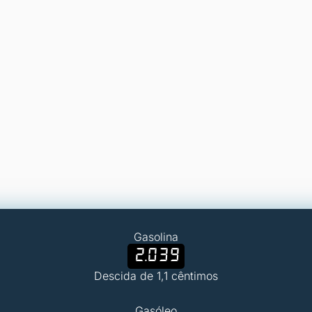
Gasolina
2.039
Descida de 1,1 cêntimos
Gasóleo