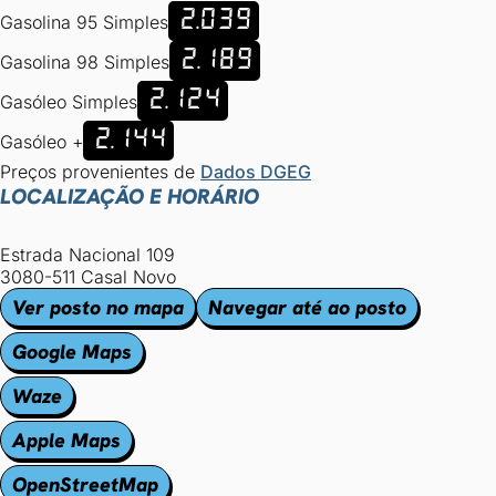
2.039
Gasolina 95 Simples
2.189
Gasolina 98 Simples
2.124
Gasóleo Simples
2.144
Gasóleo +
Preços provenientes de
Dados DGEG
LOCALIZAÇÃO E HORÁRIO
Estrada Nacional 109
3080-511 Casal Novo
Ver posto no mapa
Navegar até ao posto
Google Maps
Waze
Apple Maps
OpenStreetMap