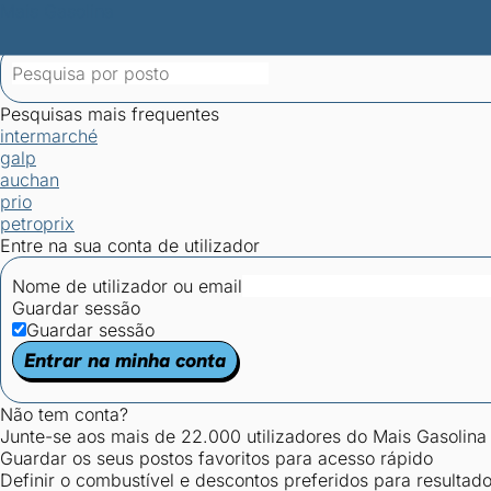
Mais Gasolina
Postos por concelho
Postos mais baratos
Mapa de postos
Est
Ciclo Dia/Noite
Pesquisas mais frequentes
intermarché
galp
auchan
prio
petroprix
Entre na sua conta de utilizador
Nome de utilizador ou email
Guardar sessão
Guardar sessão
Entrar na minha conta
Não tem conta?
Junte-se aos mais de 22.000 utilizadores do Mais Gasolina
Guardar os seus postos favoritos para acesso rápido
Definir o combustível e descontos preferidos para resultad