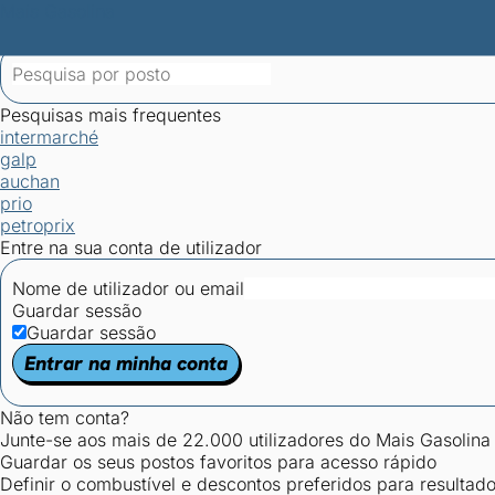
Mais Gasolina
Postos por concelho
Postos mais baratos
Mapa de postos
Est
Ciclo Dia/Noite
Pesquisas mais frequentes
intermarché
galp
auchan
prio
petroprix
Entre na sua conta de utilizador
Nome de utilizador ou email
Guardar sessão
Guardar sessão
Entrar na minha conta
Não tem conta?
Junte-se aos mais de 22.000 utilizadores do Mais Gasolina
Guardar os seus postos favoritos para acesso rápido
Definir o combustível e descontos preferidos para resultad