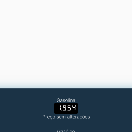
Gasolina
1.954
Preço sem alterações
Gasóleo