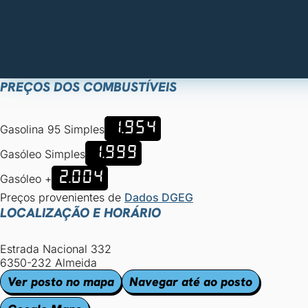
PREÇOS DOS COMBUSTÍVEIS
1.954
Gasolina 95 Simples
1.999
Gasóleo Simples
2.004
Gasóleo +
Preços provenientes de
Dados DGEG
LOCALIZAÇÃO E HORÁRIO
Estrada Nacional 332
6350-232 Almeida
Ver posto no mapa
Navegar até ao posto