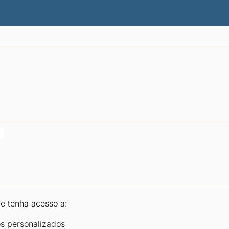
atísticas dos combustíveis
Calculadoras
 e tenha acesso a:
os personalizados