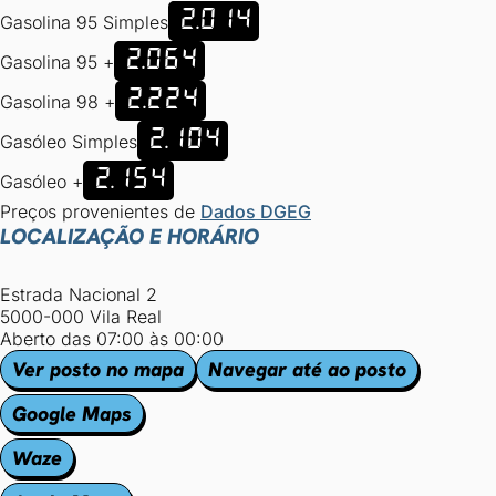
2.014
Gasolina 95 Simples
2.064
Gasolina 95 +
2.224
Gasolina 98 +
2.104
Gasóleo Simples
2.154
Gasóleo +
Preços provenientes de
Dados DGEG
LOCALIZAÇÃO E HORÁRIO
Estrada Nacional 2
5000-000 Vila Real
Aberto das 07:00 às 00:00
Ver posto no mapa
Navegar até ao posto
Google Maps
Waze