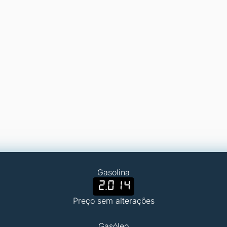
Gasolina
2.014
Preço sem alterações
Gasóleo