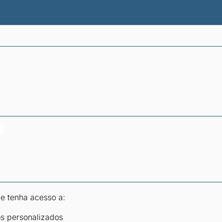
atísticas dos combustíveis
Calculadoras
 e tenha acesso a:
os personalizados