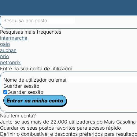
Mais Gasolina
Postos por concelho
Postos mais baratos
Mapa de postos
Est
Ciclo Dia/Noite
Pesquisas mais frequentes
intermarché
galp
auchan
prio
petroprix
Entre na sua conta de utilizador
Nome de utilizador ou email
Guardar sessão
Guardar sessão
Entrar na minha conta
Não tem conta?
Junte-se aos mais de 22.000 utilizadores do Mais Gasolina
Guardar os seus postos favoritos para acesso rápido
Definir o combustível e descontos preferidos para resultad