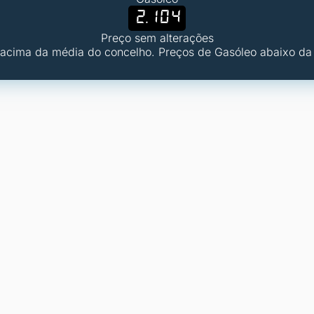
2.104
Preço sem alterações
 acima da média do concelho. Preços de Gasóleo abaixo da