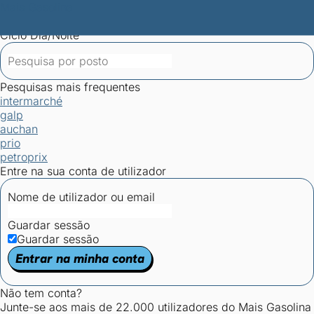
Mais Gasolina
Postos por concelho
Postos mais baratos
Mapa de
postos
Estatísticas dos combustíveis
Calculadoras
Ciclo Dia/Noite
Pesquisas mais frequentes
intermarché
galp
auchan
prio
petroprix
Entre na sua conta de utilizador
Nome de utilizador ou email
Guardar sessão
Guardar sessão
Entrar na minha conta
Não tem conta?
Junte-se aos mais de 22.000 utilizadores do Mais Gasolina