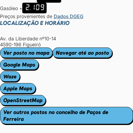
2.109
Gasóleo +
Preços provenientes de
Dados DGEG
LOCALIZAÇÃO E HORÁRIO
Av. da Liberdade nº10-14
4590-196 Figueiró
Ver posto no mapa
Navegar até ao posto
Google Maps
Waze
Apple Maps
OpenStreetMap
Ver outros postos no concelho de Paços de
Ferreira