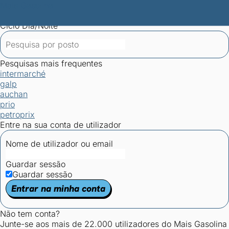
Mais Gasolina
Postos por concelho
Postos mais baratos
Mapa de
postos
Estatísticas dos combustíveis
Calculadoras
Ciclo Dia/Noite
Pesquisas mais frequentes
intermarché
galp
auchan
prio
petroprix
Entre na sua conta de utilizador
Nome de utilizador ou email
Guardar sessão
Guardar sessão
Entrar na minha conta
Não tem conta?
Junte-se aos mais de 22.000 utilizadores do Mais Gasolina