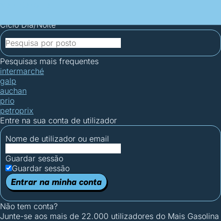
Mais Gasolina
Postos por concelho
Postos mais baratos
Mapa de
postos
Estatísticas dos combustíveis
Calculadoras
Ciclo Dia/Noite
Pesquisas mais frequentes
intermarché
galp
auchan
prio
petroprix
Entre na sua conta de utilizador
Nome de utilizador ou email
Guardar sessão
Guardar sessão
Entrar na minha conta
Não tem conta?
Junte-se aos mais de 22.000 utilizadores do Mais Gasolina