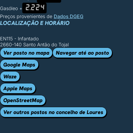
2.224
Gasóleo +
Preços provenientes de
Dados DGEG
LOCALIZAÇÃO E HORÁRIO
EN115 - Infantado
2660-140 Santo Antão do Tojal
Ver posto no mapa
Navegar até ao posto
Google Maps
Waze
Apple Maps
OpenStreetMap
Ver outros postos no concelho de Loures