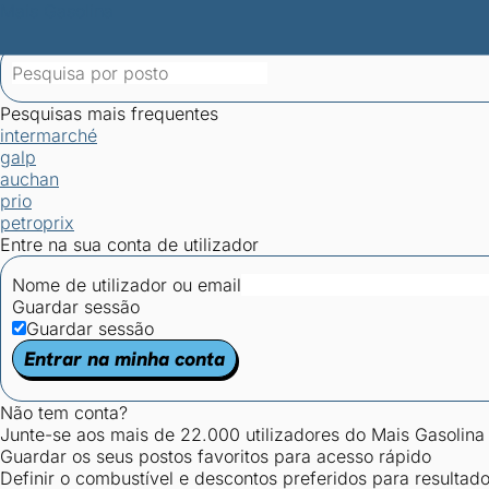
Mais Gasolina
Postos por concelho
Postos mais baratos
Mapa de postos
Est
Ciclo Dia/Noite
Pesquisas mais frequentes
intermarché
galp
auchan
prio
petroprix
Entre na sua conta de utilizador
Nome de utilizador ou email
Guardar sessão
Guardar sessão
Entrar na minha conta
Não tem conta?
Junte-se aos mais de 22.000 utilizadores do Mais Gasolina
Guardar os seus postos favoritos para acesso rápido
Definir o combustível e descontos preferidos para resultad