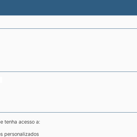
atísticas dos combustíveis
Calculadoras
 e tenha acesso a:
os personalizados