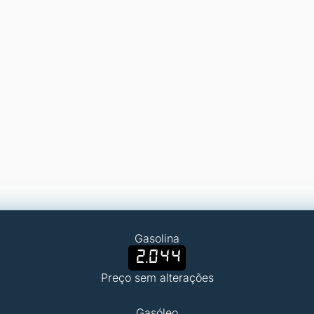
Gasolina
2.044
Preço sem alterações
Gasóleo