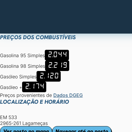
PREÇOS DOS COMBUSTÍVEIS
2.044
Gasolina 95 Simples
2.219
Gasolina 98 Simples
2.120
Gasóleo Simples
2.174
Gasóleo +
Preços provenientes de
Dados DGEG
LOCALIZAÇÃO E HORÁRIO
EM 533
2965-261 Lagameças
Ver posto no mapa
Navegar até ao posto