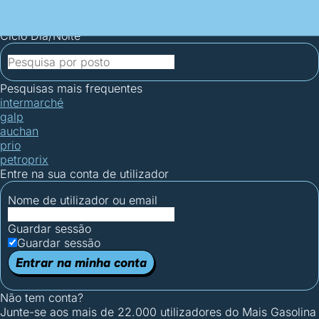
Mais Gasolina
Postos por concelho
Postos mais baratos
Mapa de
postos
Estatísticas dos combustíveis
Calculadoras
Ciclo Dia/Noite
Pesquisas mais frequentes
intermarché
galp
auchan
prio
petroprix
Entre na sua conta de utilizador
Nome de utilizador ou email
Guardar sessão
Guardar sessão
Entrar na minha conta
Não tem conta?
Junte-se aos mais de 22.000 utilizadores do Mais Gasolina