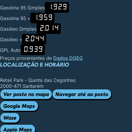
1.929
Gasolina 95 Simples
1.959
Gasolina 95 +
2.014
Gasóleo Simples
2.044
Gasóleo +
0.939
GPL Auto
Preços provenientes de
Dados DGEG
LOCALIZAÇÃO E HORÁRIO
Retail Park - Quinta das Cegonhas
2000-471 Santarém
Ver posto no mapa
Navegar até ao posto
Google Maps
Waze
Apple Maps