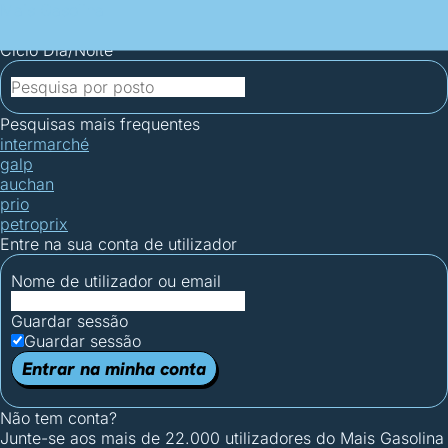
Mais Gasolina
Postos por concelho
Postos mais baratos
Mapa de
postos
Estatísticas dos combustíveis
Calculadoras
Ciclo Dia/Noite
Pesquisas mais frequentes
intermarché
galp
auchan
prio
petroprix
Entre na sua conta de utilizador
Nome de utilizador ou email
Guardar sessão
Guardar sessão
Entrar na minha conta
Não tem conta?
Junte-se aos mais de 22.000 utilizadores do Mais Gasolina