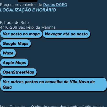
Preços provenientes de
Dados DGEG
LOCALIZAÇÃO E HORÁRIO
Estrada de Brito
4410-206 São Félix da Marinha
Ver posto no mapa
Navegar até ao posto
Google Maps
Waze
Apple Maps
OpenStreetMap
Ver outros postos no concelho de Vila Nova de
Gaia
Mais Gasolina
—
O site do preço dos combustíveis, online