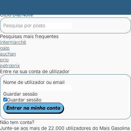
Mais Gasolina
Postos por concelho
Postos mais baratos
Mapa de
postos
Estatísticas dos combustíveis
Calculadoras
Ciclo Dia/Noite
Pesquisas mais frequentes
intermarché
galp
auchan
prio
petroprix
Entre na sua conta de utilizador
Nome de utilizador ou email
Guardar sessão
Guardar sessão
Entrar na minha conta
Não tem conta?
Junte-se aos mais de 22.000 utilizadores do Mais Gasolina