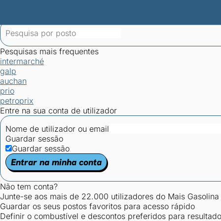
Mais Gasolina
Postos por concelho
Postos mais baratos
Mapa de postos
Est
Ciclo Dia/Noite
Pesquisas mais frequentes
intermarché
galp
auchan
prio
petroprix
Entre na sua conta de utilizador
Nome de utilizador ou email
Guardar sessão
Guardar sessão
Entrar na minha conta
Não tem conta?
Junte-se aos mais de 22.000 utilizadores do Mais Gasolina
Guardar os seus postos favoritos para acesso rápido
Definir o combustível e descontos preferidos para resultad