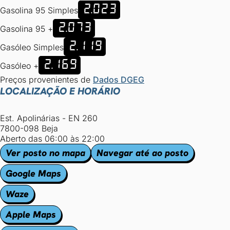
2.023
Gasolina 95 Simples
2.073
Gasolina 95 +
2.119
Gasóleo Simples
2.169
Gasóleo +
Preços provenientes de
Dados DGEG
LOCALIZAÇÃO E HORÁRIO
Est. Apolinárias - EN 260
7800-098 Beja
Aberto das 06:00 às 22:00
Ver posto no mapa
Navegar até ao posto
Google Maps
Waze
Apple Maps