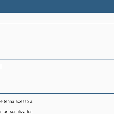
atísticas dos combustíveis
Calculadoras
 e tenha acesso a:
os personalizados