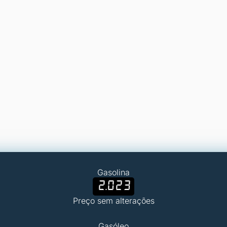
Gasolina
2.023
Preço sem alterações
Gasóleo