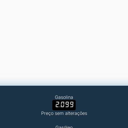
Gasolina
2.099
Preço sem alterações
Gasóleo