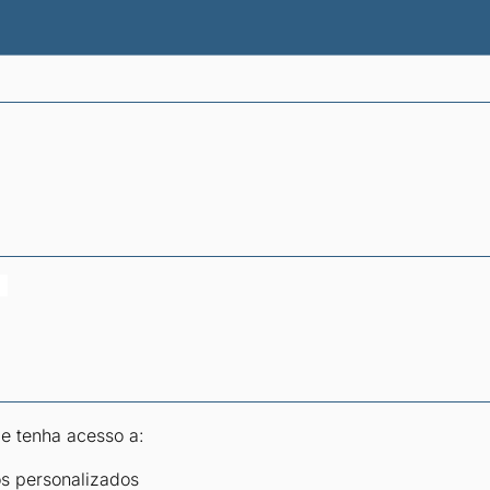
atísticas dos combustíveis
Calculadoras
 e tenha acesso a:
os personalizados