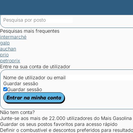
Mais Gasolina
Postos por concelho
Postos mais baratos
Mapa de postos
Est
Ciclo Dia/Noite
Pesquisas mais frequentes
intermarché
galp
auchan
prio
petroprix
Entre na sua conta de utilizador
Nome de utilizador ou email
Guardar sessão
Guardar sessão
Entrar na minha conta
Não tem conta?
Junte-se aos mais de 22.000 utilizadores do Mais Gasolina
Guardar os seus postos favoritos para acesso rápido
Definir o combustível e descontos preferidos para resultad