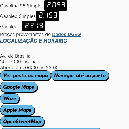
2.099
Gasolina 95 Simples
2.199
Gasóleo Simples
2.319
Gasóleo +
Preços provenientes de
Dados DGEG
LOCALIZAÇÃO E HORÁRIO
Av. de Brasília
1400-000 Lisboa
Aberto das 06:00 às 22:00
Ver posto no mapa
Navegar até ao posto
Google Maps
Waze
Apple Maps
OpenStreetMap