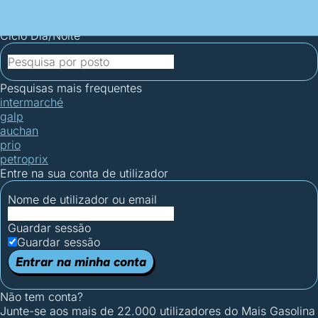
Mais Gasolina
Postos por concelho
Postos mais baratos
Mapa de
postos
Estatísticas dos combustíveis
Calculadoras
Ciclo Dia/Noite
Pesquisas mais frequentes
intermarché
galp
auchan
prio
petroprix
Entre na sua conta de utilizador
Nome de utilizador ou email
Guardar sessão
Guardar sessão
Entrar na minha conta
Não tem conta?
Junte-se aos mais de 22.000 utilizadores do Mais Gasolina