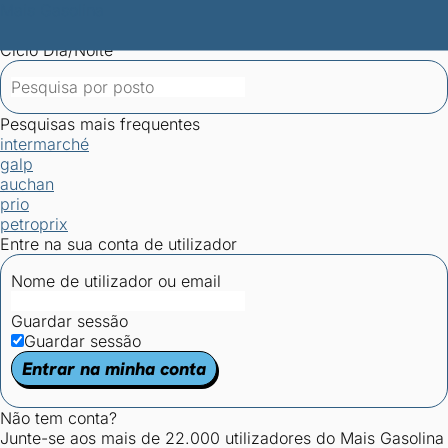
Mais Gasolina
Postos por concelho
Postos mais baratos
Mapa de
postos
Estatísticas dos combustíveis
Calculadoras
Ciclo Dia/Noite
Pesquisas mais frequentes
intermarché
galp
auchan
prio
petroprix
Entre na sua conta de utilizador
Nome de utilizador ou email
Guardar sessão
Guardar sessão
Entrar na minha conta
Não tem conta?
Junte-se aos mais de 22.000 utilizadores do Mais Gasolina