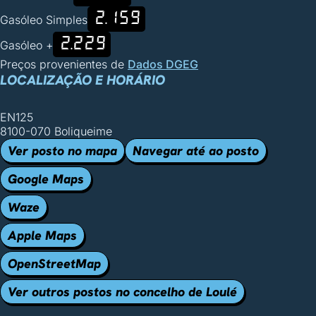
2.159
Gasóleo Simples
2.229
Gasóleo +
Preços provenientes de
Dados DGEG
LOCALIZAÇÃO E HORÁRIO
EN125
8100-070 Boliqueime
Ver posto no mapa
Navegar até ao posto
Google Maps
Waze
Apple Maps
OpenStreetMap
Ver outros postos no concelho de Loulé