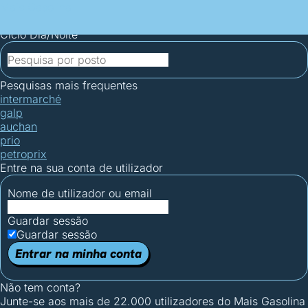
Mais Gasolina
Postos por concelho
Postos mais baratos
Mapa de
postos
Estatísticas dos combustíveis
Calculadoras
Ciclo Dia/Noite
Pesquisas mais frequentes
intermarché
galp
auchan
prio
petroprix
Entre na sua conta de utilizador
Nome de utilizador ou email
Guardar sessão
Guardar sessão
Entrar na minha conta
Não tem conta?
Junte-se aos mais de 22.000 utilizadores do Mais Gasolina