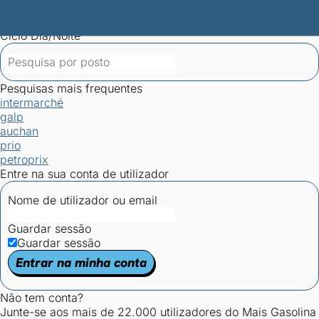
Mais Gasolina
Postos por concelho
Postos mais baratos
Mapa de
postos
Estatísticas dos combustíveis
Calculadoras
Ciclo Dia/Noite
Pesquisas mais frequentes
intermarché
galp
auchan
prio
petroprix
Entre na sua conta de utilizador
Nome de utilizador ou email
Guardar sessão
Guardar sessão
Entrar na minha conta
Não tem conta?
Junte-se aos mais de 22.000 utilizadores do Mais Gasolina