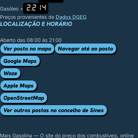
2.214
Gasóleo +
Preços provenientes de
Dados DGEG
LOCALIZAÇÃO E HORÁRIO
Aberto das 08:00 às 21:00
Ver posto no mapa
Navegar até ao posto
Google Maps
Waze
Apple Maps
OpenStreetMap
Ver outros postos no concelho de Sines
Mais Gasolina
—
O site do preço dos combustíveis, online