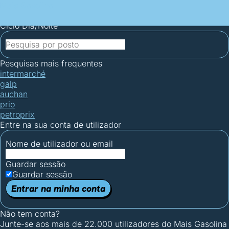
Mais Gasolina
Postos por concelho
Postos mais baratos
Mapa de
postos
Estatísticas dos combustíveis
Calculadoras
Ciclo Dia/Noite
Pesquisas mais frequentes
intermarché
galp
auchan
prio
petroprix
Entre na sua conta de utilizador
Nome de utilizador ou email
Guardar sessão
Guardar sessão
Entrar na minha conta
Não tem conta?
Junte-se aos mais de 22.000 utilizadores do Mais Gasolina