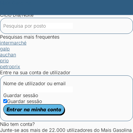
Mais Gasolina
Postos por concelho
Postos mais baratos
Mapa de
postos
Estatísticas dos combustíveis
Calculadoras
Ciclo Dia/Noite
Pesquisas mais frequentes
intermarché
galp
auchan
prio
petroprix
Entre na sua conta de utilizador
Nome de utilizador ou email
Guardar sessão
Guardar sessão
Entrar na minha conta
Não tem conta?
Junte-se aos mais de 22.000 utilizadores do Mais Gasolina