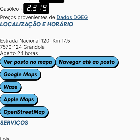
2.319
Gasóleo +
Preços provenientes de
Dados DGEG
LOCALIZAÇÃO E HORÁRIO
Estrada Nacional 120, Km 17,5
7570-124 Grândola
Aberto 24 horas
Ver posto no mapa
Navegar até ao posto
Google Maps
Waze
Apple Maps
OpenStreetMap
SERVIÇOS
Loja