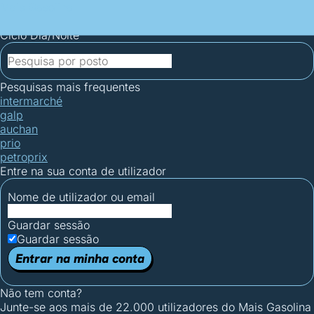
Mais Gasolina
Postos por concelho
Postos mais baratos
Mapa de
postos
Estatísticas dos combustíveis
Calculadoras
Ciclo Dia/Noite
Pesquisas mais frequentes
intermarché
galp
auchan
prio
petroprix
Entre na sua conta de utilizador
Nome de utilizador ou email
Guardar sessão
Guardar sessão
Entrar na minha conta
Não tem conta?
Junte-se aos mais de 22.000 utilizadores do Mais Gasolina