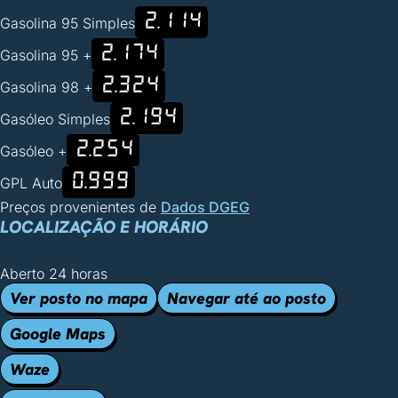
2.114
Gasolina 95 Simples
2.174
Gasolina 95 +
2.324
Gasolina 98 +
2.194
Gasóleo Simples
2.254
Gasóleo +
0.999
GPL Auto
Preços provenientes de
Dados DGEG
LOCALIZAÇÃO E HORÁRIO
Aberto 24 horas
Ver posto no mapa
Navegar até ao posto
Google Maps
Waze